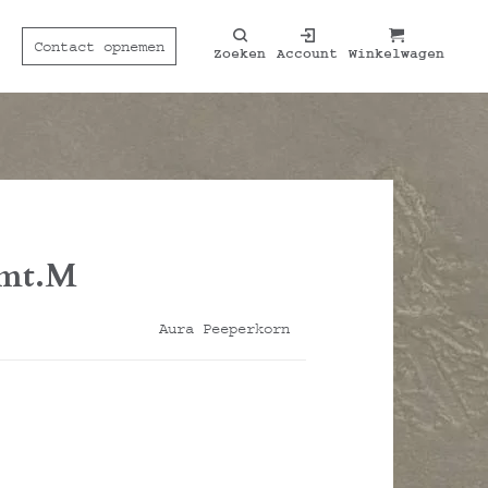
Contact opnemen
Contact opnemen
Zoeken
Zoeken
Account
Account
Winkelwagen
Winkelwagen
 mt.M
Aura Peeperkorn