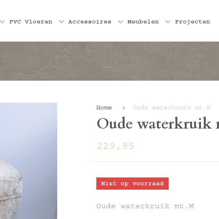
PVC Vloeren
PVC Vloeren
Accessoires
Accessoires
Meubelen
Meubelen
Projecten
Projecten
Home
Oude waterkruik mt.M
Oude waterkruik
229,95
Niet op voorraad
Oude waterkruik mt.M