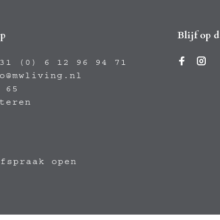
op
Blijf op 
31 (0) 6 12 96 94 71
o@mwliving.nl
 65
teren
afspraak open