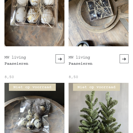
MW living
MW living
Paaseieren
Paaseieren
8,50
8,50
Niet op voorraad
Niet op voorraad