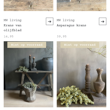
MW living
MW living
Krans van
Asparagus krans
olijfblad
14,95
39,95
Niet op voorraad
Niet op voorraad