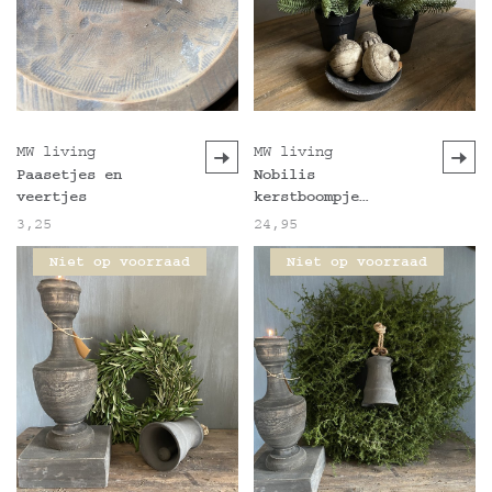
MW living
MW living
Paasetjes en
Nobilis
veertjes
kerstboompje
kunst
3,25
24,95
Niet op voorraad
Niet op voorraad