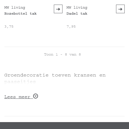
MW living
MW living
Rozebottel tak
Dadel tak
3,75
7,95
Toon 1 - 8 van 8
Groendecoratie toeven kransen en
paaseitjes
Lees meer